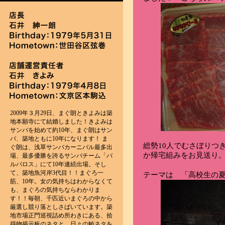
2009年３月29日、まぐ朗ときよみは築
地本願寺にて結婚しました！きよみは
サンバを始めて約10年、まぐ朗はサン
バ、築地ともに10年になります！ ま
総勢10人でむさぼりつ
ぐ朗は、浅草サンバカーニバル最多出
か帰宅組みをお見送り
場、最多優勝を誇るサンバチーム「バ
ルバロス」にて10年連続出場。そし
て、築地魚河岸3代目！！まぐろ一
テーマは 「高校生の
筋、10年。女の気持ちはわからなくて
も、まぐろの気持ちならわかりま
す！！毎朝、千匹近いまぐろの中から
厳選し競り落としさばいています。築
地市場正門巡視詰め所わきにある、拾
得物掲示板のネタと、日々の鮪ネタを