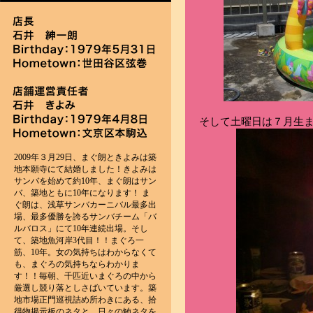
そして土曜日は７月生
2009年３月29日、まぐ朗ときよみは築
地本願寺にて結婚しました！きよみは
サンバを始めて約10年、まぐ朗はサン
バ、築地ともに10年になります！ ま
ぐ朗は、浅草サンバカーニバル最多出
場、最多優勝を誇るサンバチーム「バ
ルバロス」にて10年連続出場。そし
て、築地魚河岸3代目！！まぐろ一
筋、10年。女の気持ちはわからなくて
も、まぐろの気持ちならわかりま
す！！毎朝、千匹近いまぐろの中から
厳選し競り落としさばいています。築
地市場正門巡視詰め所わきにある、拾
得物掲示板のネタと、日々の鮪ネタを