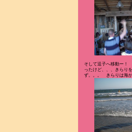
そして逗子へ移動ー！ 
ったけど、、、きらり
ず。。。 きらりは海