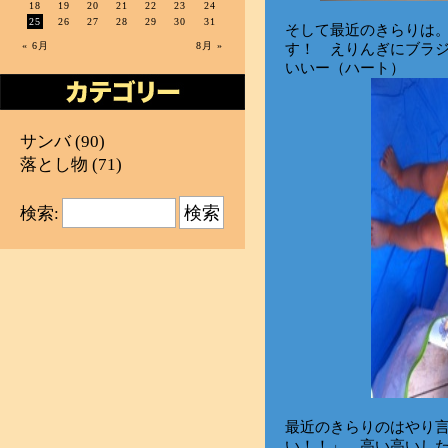
18
19
20
21
22
23
24
25
26
27
28
29
30
31
そして最近のきらりは
« 6月
8月 »
す！ えりんぎにブラ
いいー（ハート）
サンバ
(90)
落とし物
(71)
検索:
最近のきらりのはやり
い！！」 高い高いし