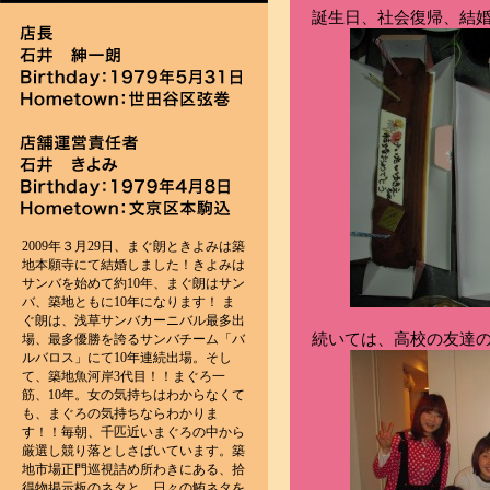
誕生日、社会復帰、結
2009年３月29日、まぐ朗ときよみは築
地本願寺にて結婚しました！きよみは
サンバを始めて約10年、まぐ朗はサン
バ、築地ともに10年になります！ ま
ぐ朗は、浅草サンバカーニバル最多出
続いては、高校の友達の
場、最多優勝を誇るサンバチーム「バ
ルバロス」にて10年連続出場。そし
て、築地魚河岸3代目！！まぐろ一
筋、10年。女の気持ちはわからなくて
も、まぐろの気持ちならわかりま
す！！毎朝、千匹近いまぐろの中から
厳選し競り落としさばいています。築
地市場正門巡視詰め所わきにある、拾
得物掲示板のネタと、日々の鮪ネタを