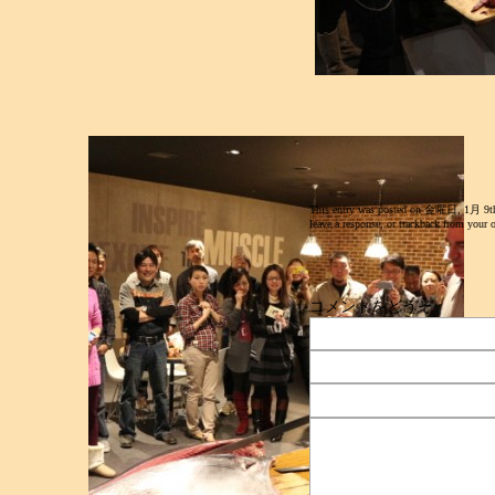
This entry was posted on 金曜日, 1月 9th, 2
leave a response
, or
trackback
from your o
コメントをどうぞ